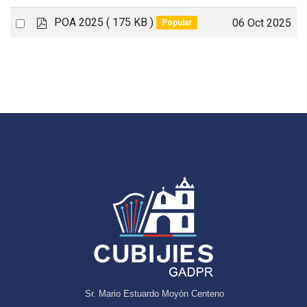
p
Select
POA 2025
( 175 KB )
06 Oct 2025
Popular
d
an
f
item
Sr. Mario Estuardo Moyón Centeno