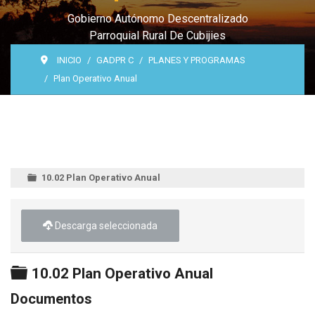
Gobierno Autónomo Descentralizado
Parroquial Rural De Cubijies
INICIO
GADPR C
PLANES Y PROGRAMAS
Plan Operativo Anual
10.02 Plan Operativo Anual
Descarga seleccionada
Carpeta
10.02 Plan Operativo Anual
Documentos