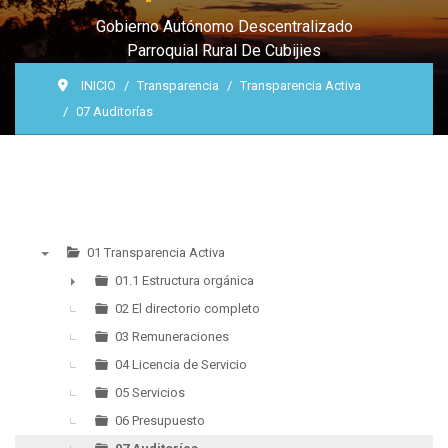
Gobierno Autónomo Descentralizado
Parroquial Rural De Cubijies
INICIO
Transparencia
Transparencia Activa
07 Auditorías
01 Transparencia Activa
▼
01.1 Estructura orgánica
►
02 El directorio completo
03 Remuneraciones
04 Licencia de Servicio
05 Servicios
06 Presupuesto