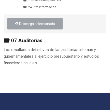
23 Servidores públicos
24 Otra información
Descarga seleccionada
Carpeta
07 Auditorías
Los resultados definitivos de las auditorías internas y
gubernamentales al ejercicio presupuestario y estudios
financieros anuales;